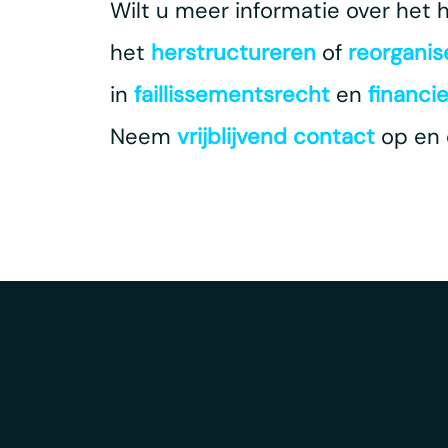
Wilt u meer informatie over het 
het
herstructureren
of
reorganis
in
faillissementsrecht
en
financi
Neem
vrijblijvend contact
op en 