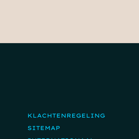
Ontdek meer over Jop
KLACHTENREGELING
SITEMAP