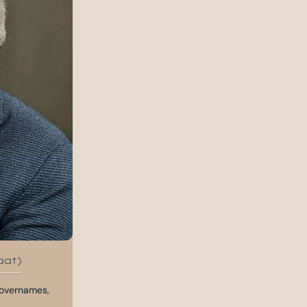
aat)
 overnames,