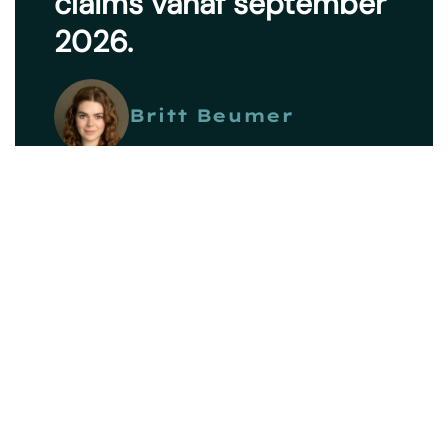
claims vanaf september
2026.
Britt Beumer
16 juni 2026
Case: strategische
samenwerking WIS /
ParentPay Group en
Infowijs