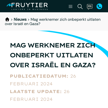
>
Nieuws
>
Mag werknemer zich onbeperkt uitlaten
over Israël en Gaza?
MAG WERKNEMER ZICH
ONBEPERKT UITLATEN
OVER ISRAËL EN GAZA?
PUBLICATIEDATUM:
26
FEBRUARI 2024
LAATSTE UPDATE:
26
FEBRUARI 2024