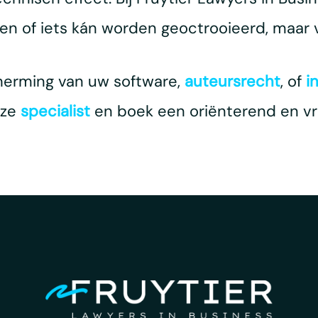
een of iets kán worden geoctrooieerd, maar vo
herming van uw software,
auteursrecht
, of
i
nze
specialist
en boek een oriënterend en vri