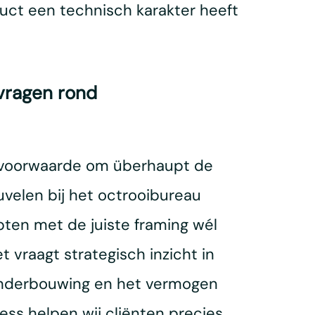
uct een technisch karakter heeft
 vragen rond
ke voorwaarde om überhaupt de
uvelen bij het octrooibureau
pten met de juiste framing wél
 vraagt strategisch inzicht in
onderbouwing en het vermogen
ness helpen wij cliënten precies