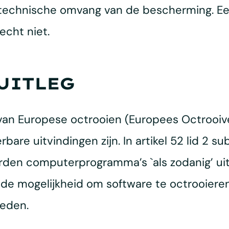
e technische omvang van de bescherming. E
echt niet.
UITLEG
van Europese octrooien (Europees Octrooiver
re uitvindingen zijn. In artikel 52 lid 2 sub c
rden computerprogramma’s `als zodanig’ ui
 de mogelijkheid om software te octrooier
ieden.