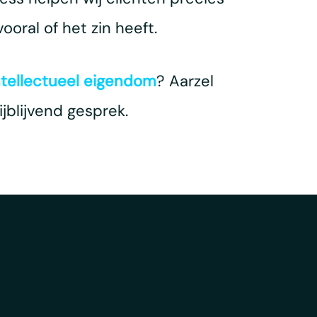
oral of het zin heeft.
ntellectueel eigendom
? Aarzel
jblijvend gesprek.