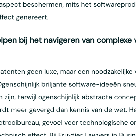
le aspect beschermen, mits het softwareprod
fect genereert.
elpen bij het navigeren van complexe
repatenten geen luxe, maar een noodzakelij
Ogenschijnlijk briljante software-ideeën sne
ijn, terwijl ogenschijnlijk abstracte conce
ordt meer gevergd dan kennis van de wet. Het
ctrooibureau, gevoel voor technologische 
chnisch effect. Bij Fruytier Lawyers in Busi