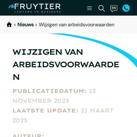
>
Nieuws
>
Wijzigen van arbeidsvoorwaarden
WIJZIGEN VAN
ARBEIDSVOORWAARDE
N
PUBLICATIEDATUM:
13
NOVEMBER 2023
LAATSTE UPDATE:
21 MAART
2025
AUTEUR: