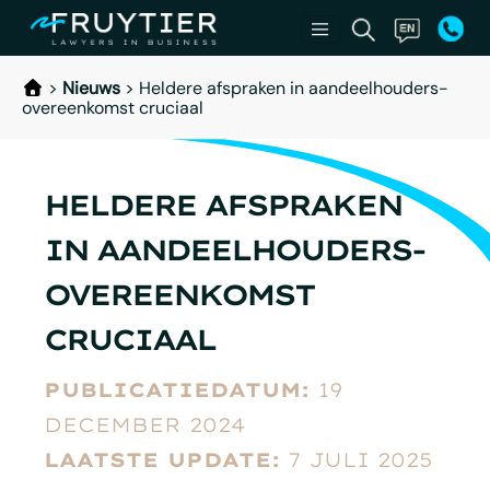
>
Nieuws
>
Heldere afspraken in aandeelhouders­
overeenkomst cruciaal
HELDERE AFSPRAKEN
IN AANDEELHOUDERS­
OVEREENKOMST
CRUCIAAL
PUBLICATIEDATUM:
19
DECEMBER 2024
LAATSTE UPDATE:
7 JULI 2025