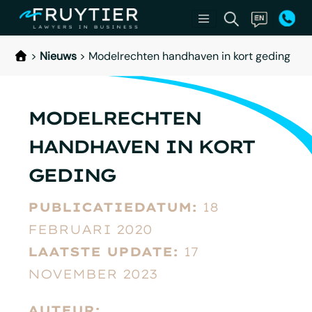
>
Nieuws
>
Modelrechten handhaven in kort geding
MODELRECHTEN
HANDHAVEN IN KORT
GEDING
PUBLICATIEDATUM:
18
FEBRUARI 2020
LAATSTE UPDATE:
17
NOVEMBER 2023
AUTEUR: