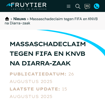
>
Nieuws
>
Massaschadeclaim tegen FIFA en KNVB
na Diarra-zaak
MASSASCHADECLAIM
TEGEN FIFA EN KNVB
NA DIARRA-ZAAK
PUBLICATIEDATUM:
26
AUGUSTUS 2025
LAATSTE UPDATE:
15
AUGUSTUS 2025