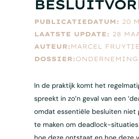
BESLUITVO
PUBLICATIEDATUM:
20 
LAATSTE UPDATE:
28 MA
AUTEUR:
MARCEL FRUYTI
DOSSIER:
ONDERNEMING
In de praktijk komt het regelma
spreekt in zo’n geval van een ‘d
omdat essentiële besluiten nie
te maken om deadlock-situaties t
hoe deze ontstaat en hoe deze 