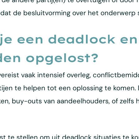
dat de besluitvorming over het onderwerp sti
e een deadlock en
den opgelost?
reist vaak intensief overleg, conflictbemidd
ijen te helpen tot een oplossing te komen. 
ken, buy-outs van aandeelhouders, of zelfs 
st te stellen om uit deadlock situaties te k