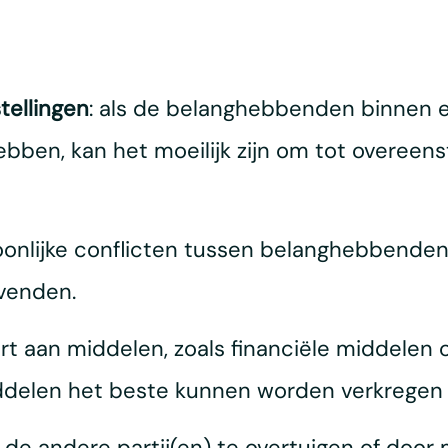
tellingen
: als de belanghebbenden binnen ee
hebben, kan het moeilijk zijn om tot overee
oonlijke conflicten tussen belanghebbenden
venden.
ort aan middelen, zoals financiële middelen o
iddelen het beste kunnen worden verkregen
de andere partij(en) te overtuigen of door 