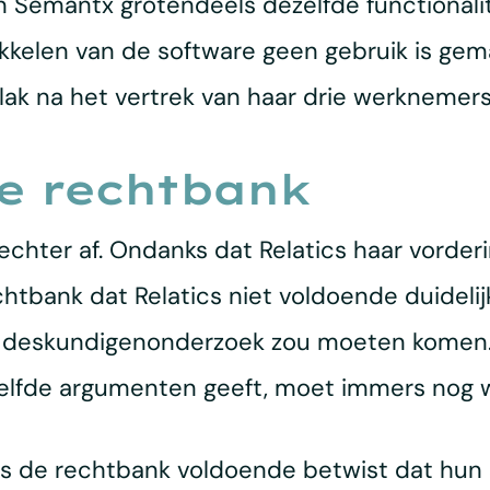
an Semantx grotendeels dezelfde functionalit
ikkelen van de software geen gebruik is ge
vlak na het vertrek van haar drie werknemer
e rechtbank
echter af. Ondanks dat Relatics haar vorder
htbank dat Relatics niet voldoende duideli
 deskundigenonderzoek zou moeten komen. H
zelfde argumenten geeft, moet immers nog 
 de rechtbank voldoende betwist dat hun so