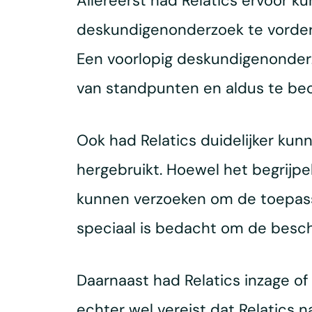
Allereerst had Relatics ervoor 
deskundigenonderzoek te vorderen
Een voorlopig deskundigenonderz
van standpunten en aldus te beo
Ook had Relatics duidelijker ku
hergebruikt. Hoewel het begrijpeli
kunnen verzoeken om de toepassi
speciaal is bedacht om de besch
Daarnaast had Relatics inzage of
echter wel vereist dat Relatic