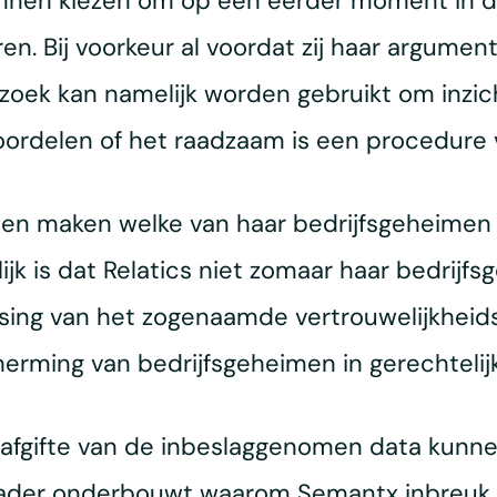
kunnen kiezen om op een eerder moment in 
. Bij voorkeur al voordat zij haar argumen
oek kan namelijk worden gebruikt om inzicht
ordelen of het raadzaam is een procedure v
nnen maken welke van haar bedrijfsgeheimen
jk is dat Relatics niet zomaar haar bedrijfsg
ng van het zogenaamde vertrouwelijkheidsr
erming van bedrijfsgeheimen in gerechteli
 afgifte van de inbeslaggenomen data kunnen
s nader onderbouwt waarom Semantx inbreuk