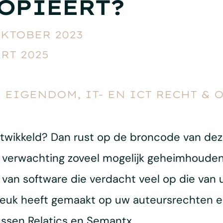
OPIEERT?
OKTOBER 2023
RT 2025
 EIGENDOM, IT- EN ICT RECHT 
ntwikkeld? Dan rust op de broncode van deze
 verwachting zoveel mogelijk geheimhouden.
an software die verdacht veel op die van u 
uk heeft gemaakt op uw auteursrechten en/o
ssen Relatics en Semantx.