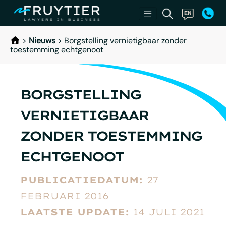
>
Nieuws
>
Borgstelling vernietigbaar zonder
toestemming echtgenoot
BORGSTELLING
VERNIETIGBAAR
ZONDER TOESTEMMING
ECHTGENOOT
PUBLICATIEDATUM:
27
FEBRUARI 2016
LAATSTE UPDATE:
14 JULI 2021