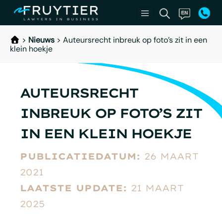
>
Nieuws
>
Auteursrecht inbreuk op foto’s zit in een
klein hoekje
AUTEURSRECHT
INBREUK OP FOTO’S ZIT
IN EEN KLEIN HOEKJE
PUBLICATIEDATUM:
26 MAART
2021
LAATSTE UPDATE:
21 MAART
2025