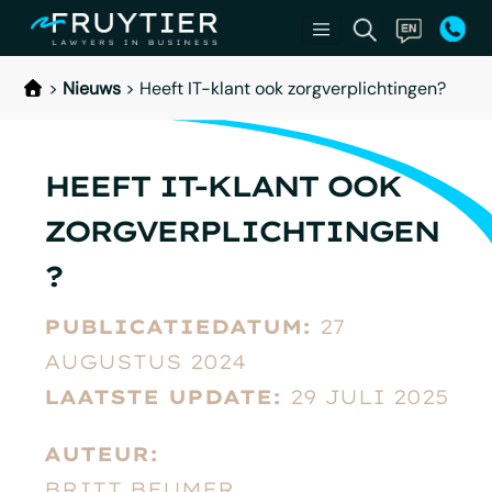
>
Nieuws
>
Heeft IT-klant ook zorgverplichtingen?
HEEFT IT-KLANT OOK
ZORGVERPLICHTINGEN
?
PUBLICATIEDATUM:
27
AUGUSTUS 2024
LAATSTE UPDATE:
29 JULI 2025
AUTEUR:
BRITT BEUMER