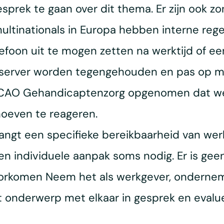
prek te gaan over dit thema. Er zijn ook zo
e multinationals in Europa hebben interne re
efoon uit te mogen zetten na werktijd of e
e server worden tegengehouden en pas op 
de CAO Gehandicaptenzorg opgenomen dat we
oeven te reageren.
rlangt een specifieke bereikbaarheid van we
en individuele aanpak soms nodig. Er is gee
oorkomen Neem het als werkgever, onderne
t onderwerp met elkaar in gesprek en evalue