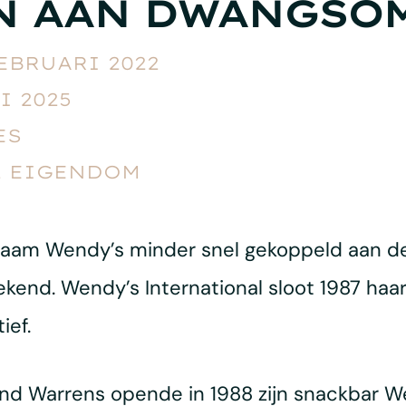
EN AAN DWANGSO
FEBRUARI 2022
I 2025
ES
L EIGENDOM
naam Wendy’s minder snel gekoppeld aan de
ekend. Wendy’s International sloot 1987 haar
ief.
 Warrens opende in 1988 zijn snackbar W