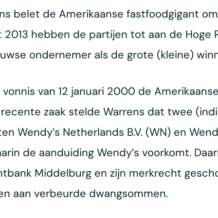
ns belet de Amerikaanse fastfoodgigant om
ot 2013 hebben de partijen tot aan de Hoge
wse ondernemer als de grote (kleine) winn
 vonnis van 12 januari 2000 de Amerikaanse
 recente zaak stelde Warrens dat twee (in
ten Wendy’s Netherlands B.V. (WN) en Wendy
arin de aanduiding Wendy’s voorkomt. Daa
htbank Middelburg en zijn merkrecht gesch
joen aan verbeurde dwangsommen.