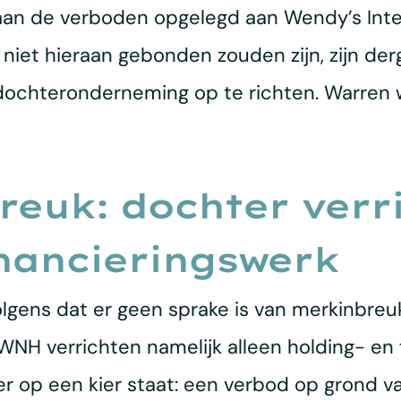
 aan de verboden opgelegd aan Wendy’s Int
et hieraan gebonden zouden zijn, zijn derg
ochteronderneming op te richten. Warren wo
euk: dochter verri
inancieringswerk
lgens dat er geen sprake is van merkinbreu
NH verrichten namelijk alleen holding- en f
r op een kier staat: een verbod op grond va