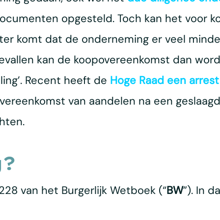
ocumenten opgesteld. Toch kan het voor ko
r komt dat de onderneming er veel minder 
evallen kan de koopovereenkomst dan word
ing’. Recent heeft de
Hoge Raad een arrest
vereenkomst van aandelen na een geslaagd b
hten.
g?
:228 van het Burgerlijk Wetboek (“
BW
”). In d