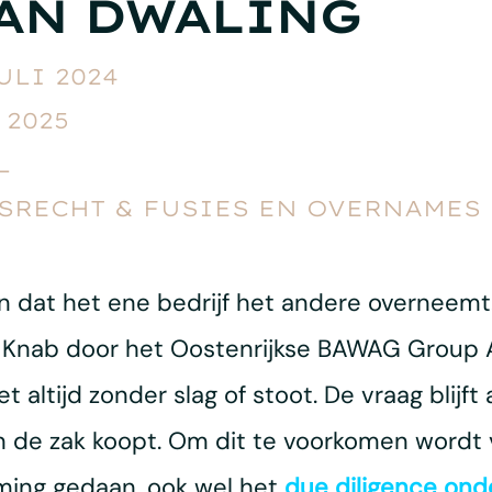
AN DWALING
ULI 2024
 2025
L
RECHT & FUSIES EN OVERNAMES
en dat het ene bedrijf het andere overneemt
 Knab door het Oostenrijkse BAWAG Group A
 altijd zonder slag of stoot. De vraag blijft 
in de zak koopt. Om dit te voorkomen word
ing gedaan, ook wel het
due diligence ond