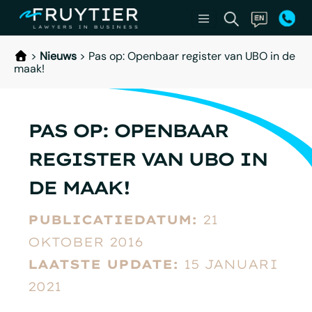
>
Nieuws
>
Pas op: Openbaar register van UBO in de
maak!
PAS OP: OPENBAAR
REGISTER VAN UBO IN
DE MAAK!
PUBLICATIEDATUM:
21
OKTOBER 2016
LAATSTE UPDATE:
15 JANUARI
2021