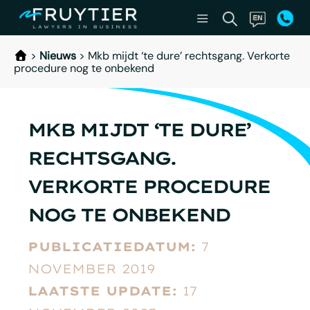
>
Nieuws
>
Mkb mijdt ‘te dure’ rechtsgang. Verkorte
procedure nog te onbekend
MKB MIJDT ‘TE DURE’
RECHTSGANG.
VERKORTE PROCEDURE
NOG TE ONBEKEND
PUBLICATIEDATUM:
7
NOVEMBER 2019
LAATSTE UPDATE:
17