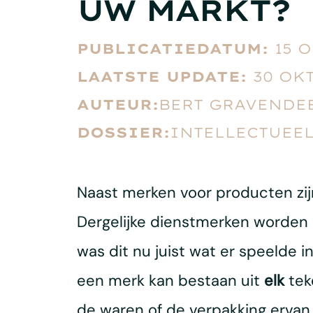
UW MARKT?
PUBLICATIEDATUM:
15 
LAATSTE UPDATE:
30 OK
AUTEUR:
BERT GRAVENDE
DOSSIER:
INTELLECTUEE
Naast merken voor producten zij
Dergelijke dienstmerken worden 
was dit nu juist wat er speelde 
een merk kan bestaan ​​uit
elk
tek
de waren of de verpakking ervan