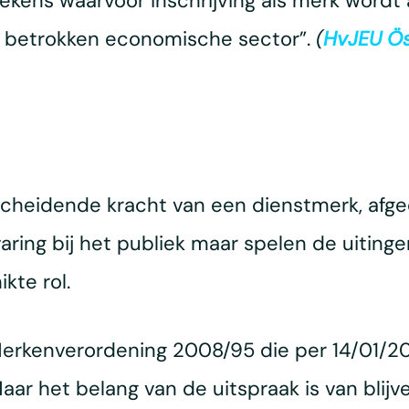
kens waarvoor inschrijving als merk wordt a
e betrokken economische sector”.
(
HvJEU Öst
scheidende kracht van een dienstmerk, afged
rvaring bij het publiek maar spelen de uiting
kte rol.
erkenverordening 2008/95 die per 14/01/20
r het belang van de uitspraak is van blijv