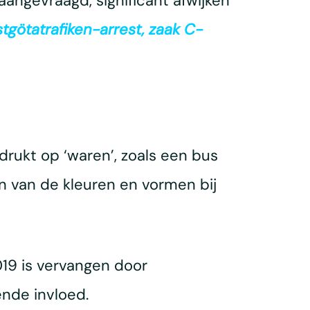
angevraagd, significant afwijken
götatrafiken-arrest, zaak C-
rukt op ‘waren’, zoals een bus
en van de kleuren en vormen bij
19 is vervangen door
ende invloed.