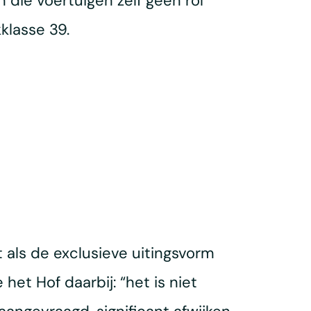
die voertuigen zelf geen rol
klasse 39.
 als de exclusieve uitingsvorm
et Hof daarbij: “het is niet