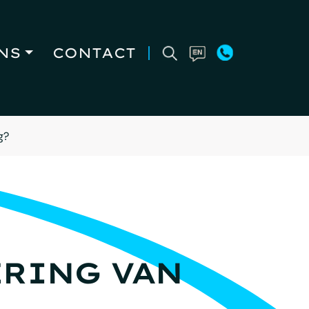
NS
CONTACT
g?
ERING VAN