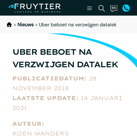
>
Nieuws
>
Uber beboet na verzwijgen datalek
UBER BEBOET NA
VERZWIJGEN DATALEK
PUBLICATIEDATUM:
28
NOVEMBER 2018
LAATSTE UPDATE:
14 JANUARI
2021
AUTEUR:
KOEN WANDERS