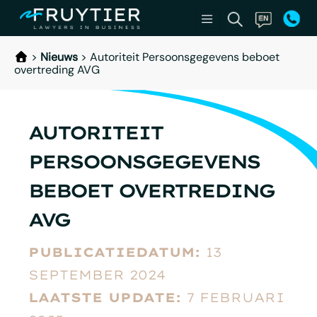
>
Nieuws
>
Autoriteit Persoonsgegevens beboet
overtreding AVG
AUTORITEIT
PERSOONSGEGEVENS
BEBOET OVERTREDING
AVG
PUBLICATIEDATUM:
13
SEPTEMBER 2024
LAATSTE UPDATE:
7 FEBRUARI