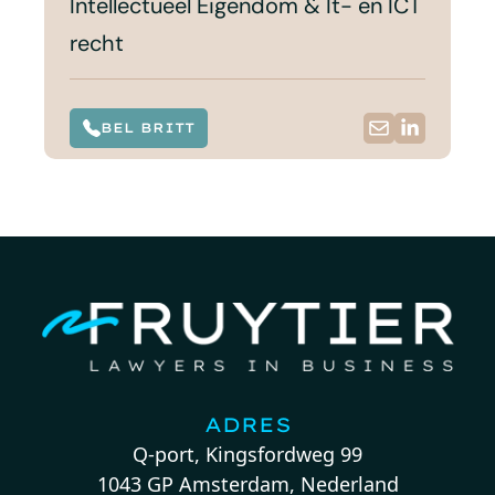
Intellectueel Eigendom & It- en ICT
recht
BEL BRITT
ADRES
Q-port, Kingsfordweg 99
1043 GP Amsterdam, Nederland