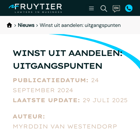
>
Nieuws
>
Winst uit aandelen: uitgangspunten
WINST UIT AANDELEN:
UITGANGSPUNTEN
PUBLICATIEDATUM:
24
SEPTEMBER 2024
LAATSTE UPDATE:
29 JULI 2025
AUTEUR:
MYRDDIN VAN WESTENDORP