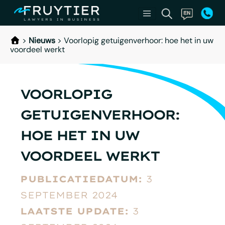
>
Nieuws
>
Voorlopig getuigenverhoor: hoe het in uw
voordeel werkt
VOORLOPIG
GETUIGENVERHOOR:
HOE HET IN UW
VOORDEEL WERKT
PUBLICATIEDATUM:
3
SEPTEMBER 2024
LAATSTE UPDATE:
3