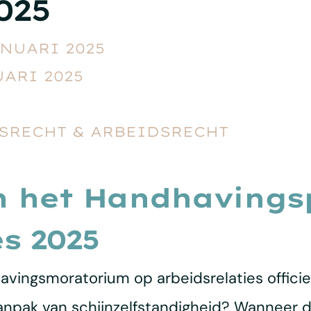
025
ANUARI 2025
UARI 2025
RECHT & ARBEIDSRECHT
n het Handhavings
s 2025
avingsmoratorium op arbeidsrelaties officie
anpak van schijnzelfstandigheid? Wanneer d