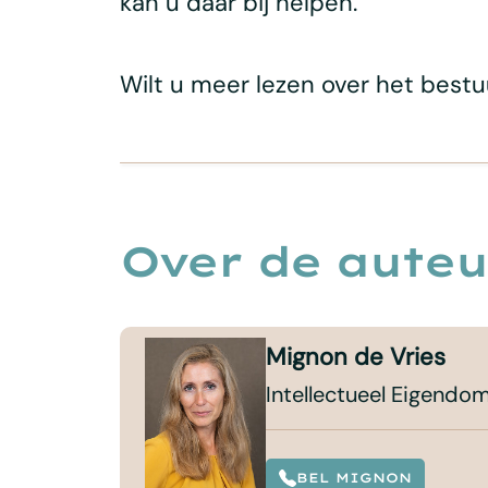
kan u daar bij helpen.
Wilt u meer lezen over het bes
Over de auteu
Mignon de Vries
Intellectueel Eigend
BEL MIGNON