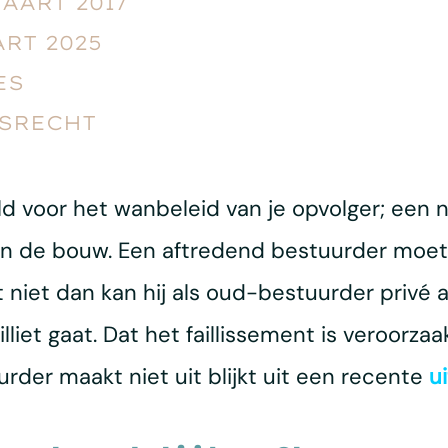
MAART 2017
ART 2025
ES
SRECHT
eld voor het wanbeleid van je opvolger; een
 in de bouw. Een aftredend bestuurder moe
 niet dan kan hij als oud-bestuurder privé aa
liet gaat. Dat het faillissement is veroorzaa
der maakt niet uit blijkt uit een recente
u