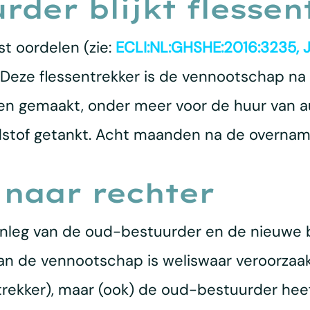
rder blijkt flessen
t oordelen (zie:
ECLI:NL:GHSHE:2016:3235, 
 Deze flessentrekker is de vennootschap na
den gemaakt, onder meer voor de huur van a
dstof getankt. Acht maanden na de overname
 naar rechter
anleg van de oud-bestuurder en de nieuwe 
 van de vennootschap is weliswaar veroorzaa
rekker), maar (ook) de oud-bestuurder heeft 