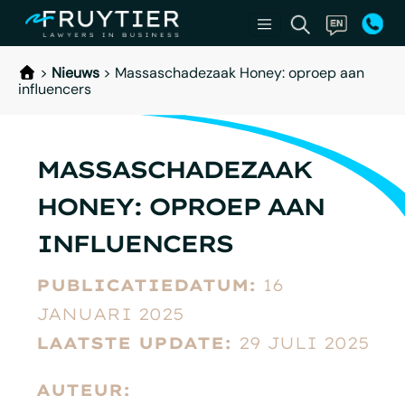
>
Nieuws
>
Massaschadezaak Honey: oproep aan
influencers
MASSASCHADEZAAK
HONEY: OPROEP AAN
INFLUENCERS
PUBLICATIEDATUM:
16
JANUARI 2025
LAATSTE UPDATE:
29 JULI 2025
AUTEUR: