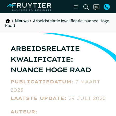
>
Nieuws
>
Arbeidsrelatie kwalificatie: nuance Hoge
Raad
ARBEIDSRELATIE
KWALIFICATIE:
NUANCE HOGE RAAD
PUBLICATIEDATUM:
7 MAART
2025
LAATSTE UPDATE:
29 JULI 2025
AUTEUR: