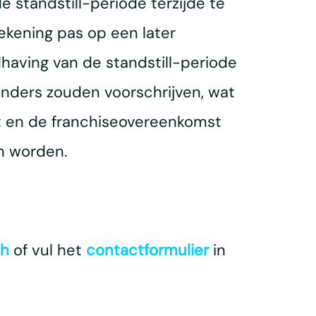
 standstill-periode terzijde te
ekening pas op een later
dhaving van de standstill-periode
anders zouden voorschrijven, wat
dt en de franchiseovereenkomst
n worden.
ch
of vul het
contactformulier
in