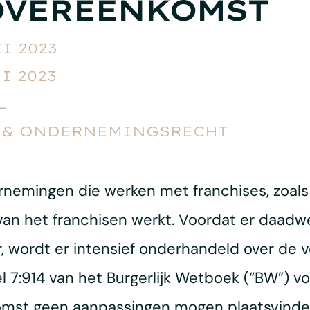
OVEREENKOMST
I 2023
I 2023
L
 & ONDERNEMINGSRECHT
rnemingen die werken met franchises, zoal
van het franchisen werkt. Voordat er daadwe
, wordt er intensief onderhandeld over de
el 7:914 van het Burgerlijk Wetboek (“BW”) v
komst geen aanpassingen mogen plaatsvinde