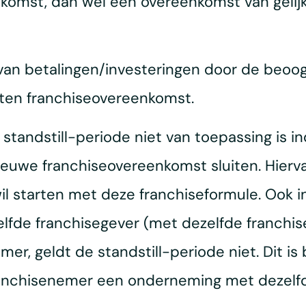
mst, dan wel een overeenkomst van gelijke 
van betalingen/investeringen door de beoo
ten franchiseovereenkomst.
e standstill-periode niet van toepassing is i
euwe franchiseovereenkomst sluiten. Hierva
 wil starten met deze franchiseformule. Ook 
lfde franchisegever (met dezelfde franchi
, geldt de standstill-periode niet. Dit is 
nchisenemer een onderneming met dezelfde