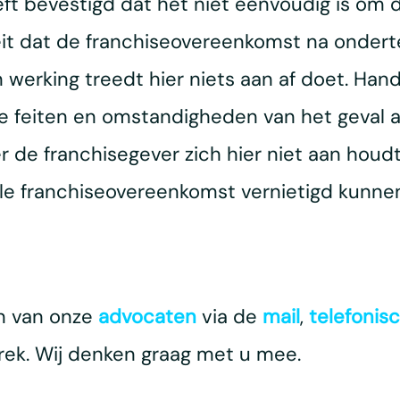
 bevestigd dat het niet eenvoudig is om de
eit dat de franchiseovereenkomst na ondert
 werking treedt hier niets aan af doet. Han
 de feiten en omstandigheden van het geval 
er de franchisegever zich hier niet aan hou
ele franchiseovereenkomst vernietigd kunne
n van onze
advocaten
via de
mail
,
telefonis
prek. Wij denken graag met u mee.