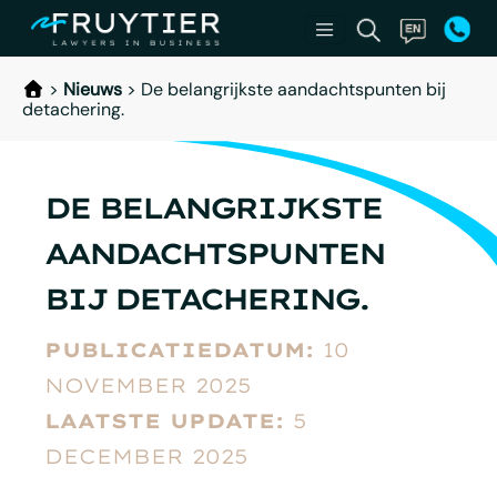
>
Nieuws
>
De belangrijkste aandachtspunten bij
detachering.
DE BELANGRIJKSTE
AANDACHTSPUNTEN
BIJ DETACHERING.
PUBLICATIEDATUM:
10
NOVEMBER 2025
LAATSTE UPDATE:
5
DECEMBER 2025