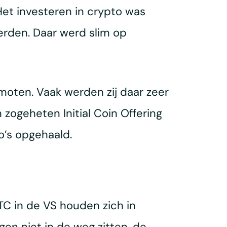
Het investeren in crypto was
erden. Daar werd slim op
oten. Vaak werden zij daar zeer
zogeheten Initial Coin Offering
o’s opgehaald.
C in de VS houden zich in
gen niet in de weg zitten, de