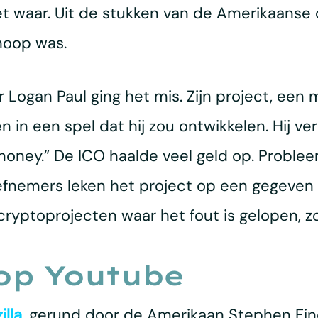
t waar. Uit de stukken van de Amerikaanse c
hoop was.
er Logan Paul ging het mis. Zijn project, e
 een spel dat hij zou ontwikkelen. Hij verko
money.” De ICO haalde veel geld op. Problee
iefnemers leken het project op een gegeve
k cryptoprojecten waar het fout is gelopen, 
op Youtube
illa
, gerund door de Amerikaan Stephen Fin