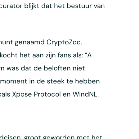
urator blijkt dat het bestuur van
en munt genaamd CryptoZoo,
cht het aan zijn fans als: “A
m was dat de beloften niet
n moment in de steek te hebben
zoals Xpose Protocol en WindNL.
deisen, groot geworden met het