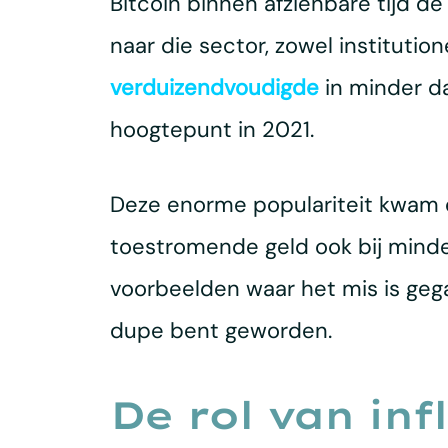
Bitcoin binnen afzienbare tijd de
naar die sector, zowel institutio
verduizendvoudigde
in minder da
hoogtepunt in 2021.
Deze enorme populariteit kwam ec
toestromende geld ook bij minder
voorbeelden waar het mis is gega
dupe bent geworden.
De rol van inf