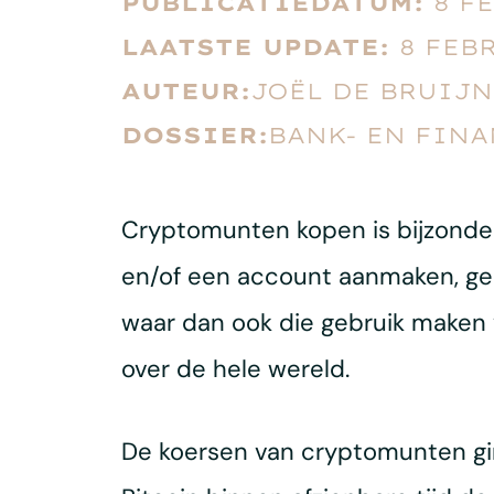
PUBLICATIEDATUM:
8 F
LAATSTE UPDATE:
8 FEB
AUTEUR:
JOËL DE BRUIJN
DOSSIER:
BANK- EN FIN
Cryptomunten kopen is bijzonder 
en/of een account aanmaken, gel
waar dan ook die gebruik maken v
over de hele wereld.
De koersen van cryptomunten gi