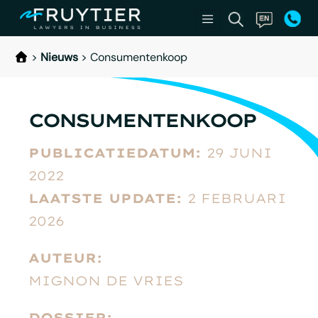
>
Nieuws
>
Consumentenkoop
CONSUMENTENKOOP
PUBLICATIEDATUM:
29 JUNI
2022
LAATSTE UPDATE:
2 FEBRUARI
2026
AUTEUR:
MIGNON DE VRIES
DOSSIER: