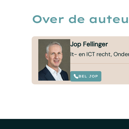
Over de auteu
Jop Fellinger
It- en ICT recht, Ond
BEL JOP