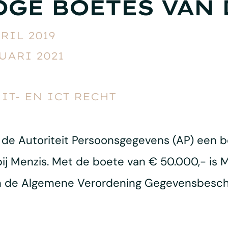
GE BOETES VAN 
RIL 2019
UARI 2021
IT- EN ICT RECHT
 de Autoriteit Persoonsgegevens (AP) een 
j Menzis. Met de boete van € 50.000,- is M
an de Algemene Verordening Gegevensbesch