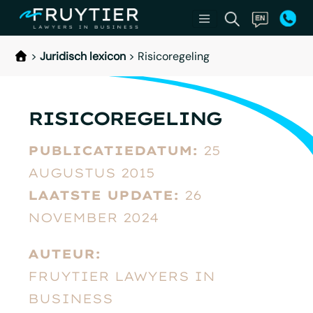
>
Juridisch lexicon
>
Risicoregeling
RISICOREGELING
PUBLICATIEDATUM:
25
AUGUSTUS 2015
LAATSTE UPDATE:
26
NOVEMBER 2024
AUTEUR:
FRUYTIER LAWYERS IN
BUSINESS