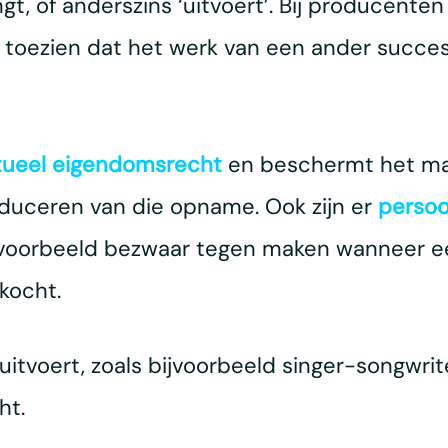
ngt, of anderszins ‘uitvoert’. Bij producent
 toezien dat het werk van een ander succe
ctueel eigendomsrecht
en beschermt het ma
duceren van die opname. Ook zijn er
persoo
jvoorbeeld bezwaar tegen maken wanneer ee
kocht.
itvoert, zoals bijvoorbeeld singer-songwrite
ht.