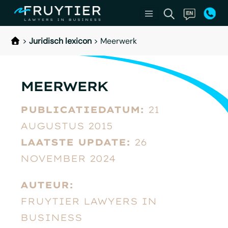
>
Juridisch lexicon
>
Meerwerk
MEERWERK
PUBLICATIEDATUM:
21
AUGUSTUS 2015
LAATSTE UPDATE:
26
NOVEMBER 2024
AUTEUR:
FRUYTIER LAWYERS IN
BUSINESS