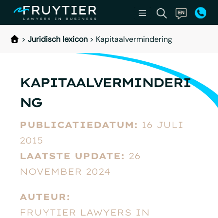
>
Juridisch lexicon
>
Kapitaalvermindering
KAPITAALVERMINDERI
NG
PUBLICATIEDATUM:
16 JULI
2015
LAATSTE UPDATE:
26
NOVEMBER 2024
AUTEUR:
FRUYTIER LAWYERS IN