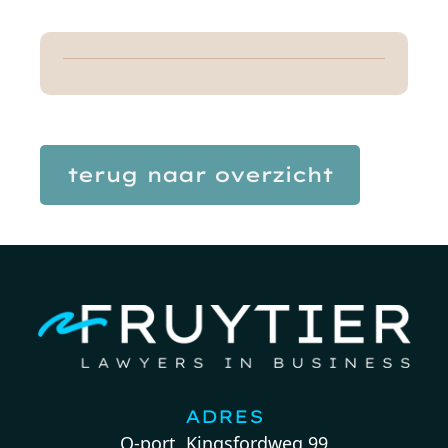
terug naar overzicht
ADRES
Q-port, Kingsfordweg 99