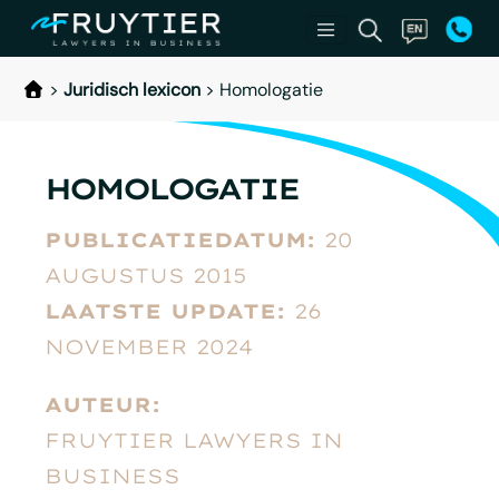
>
Juridisch lexicon
>
Homologatie
HOMOLOGATIE
PUBLICATIEDATUM:
20
AUGUSTUS 2015
LAATSTE UPDATE:
26
NOVEMBER 2024
AUTEUR:
FRUYTIER LAWYERS IN
BUSINESS