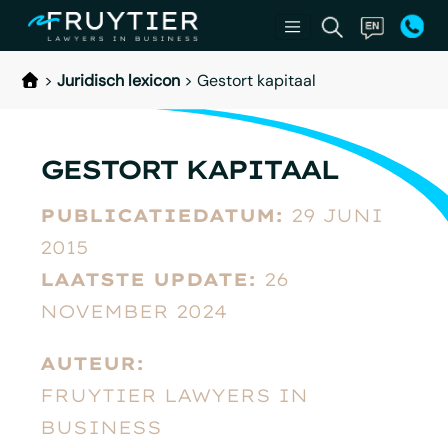
>
Juridisch lexicon
>
Gestort kapitaal
GESTORT KAPITAAL
PUBLICATIEDATUM:
29 JUNI
2015
LAATSTE UPDATE:
26
NOVEMBER 2024
AUTEUR:
FRUYTIER LAWYERS IN
BUSINESS