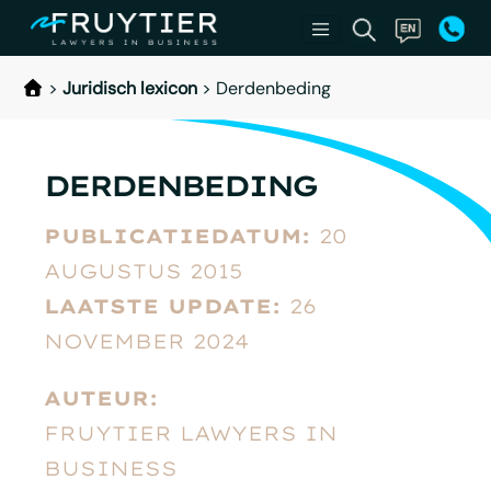
>
Juridisch lexicon
>
Derdenbeding
DERDENBEDING
PUBLICATIEDATUM:
20
AUGUSTUS 2015
LAATSTE UPDATE:
26
NOVEMBER 2024
AUTEUR:
FRUYTIER LAWYERS IN
BUSINESS