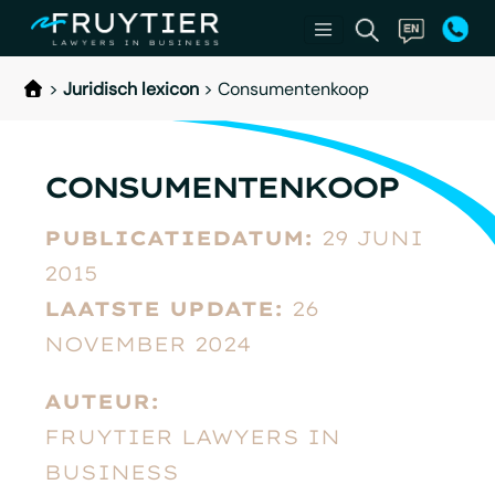
>
Juridisch lexicon
>
Consumentenkoop
CONSUMENTENKOOP
PUBLICATIEDATUM:
29 JUNI
2015
LAATSTE UPDATE:
26
NOVEMBER 2024
AUTEUR:
FRUYTIER LAWYERS IN
BUSINESS