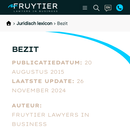
>
Juridisch lexicon
>
Bezit
BEZIT
PUBLICATIEDATUM:
20
AUGUSTUS 2015
LAATSTE UPDATE:
26
NOVEMBER 2024
AUTEUR:
FRUYTIER LAWYERS IN
BUSINESS