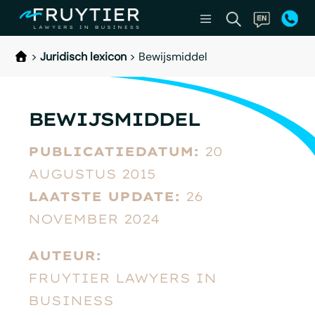
>
Juridisch lexicon
>
Bewijsmiddel
BEWIJSMIDDEL
PUBLICATIEDATUM:
20
AUGUSTUS 2015
LAATSTE UPDATE:
26
NOVEMBER 2024
AUTEUR:
FRUYTIER LAWYERS IN
BUSINESS