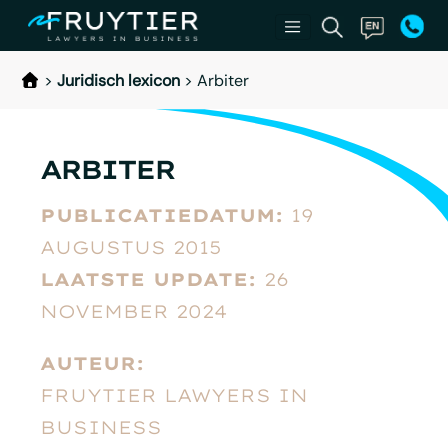
>
Juridisch lexicon
>
Arbiter
ARBITER
PUBLICATIEDATUM:
19
AUGUSTUS 2015
LAATSTE UPDATE:
26
NOVEMBER 2024
AUTEUR:
FRUYTIER LAWYERS IN
BUSINESS