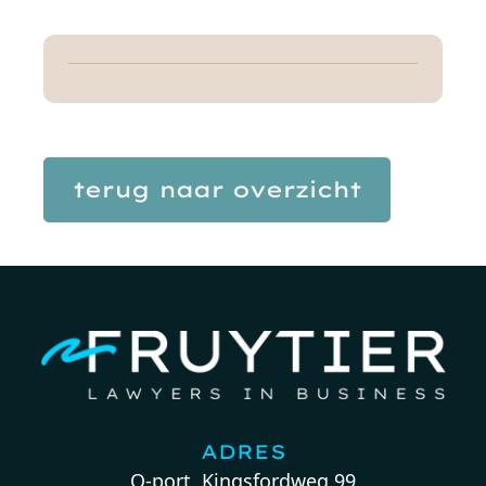
terug naar overzicht
ADRES
Q-port, Kingsfordweg 99