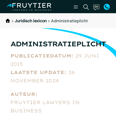
>
Juridisch lexicon
>
Administratieplicht
ADMINISTRATIEPLICHT
PUBLICATIEDATUM:
29 JUNI
2015
LAATSTE UPDATE:
26
NOVEMBER 2024
AUTEUR:
FRUYTIER LAWYERS IN
BUSINESS