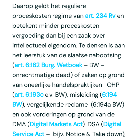
Daarop geldt het reguliere
proceskosten regime van
art. 234 Rv
en
betekent minder proceskosten
vergoeding dan bij een zaak over
intellectueel eigendom. Te denken is aan
het leerstuk van de slaafse nabootsing
(
art. 6:162 Burg. Wetboek
– BW –
onrechtmatige daad) of zaken op grond
van oneerlijke handelspraktijken -OHP-
(
art. 6:193c
e.v. BW), misleiding (
6:194
BW
), vergelijkende reclame (6:194a BW)
en ook vorderingen op grond van de
DMA (
Digital Markets Act
), DSA (
Digital
Service Act
– bijv. Notice & Take down),