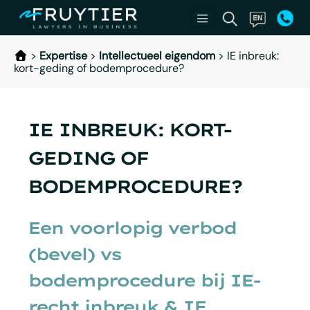
>
Expertise
>
Intellectueel eigendom
>
IE inbreuk:
kort-geding of bodemprocedure?
IE INBREUK: KORT-
GEDING OF
BODEMPROCEDURE?
Een voorlopig verbod
(bevel) vs
bodemprocedure bij IE-
recht inbreuk & IE