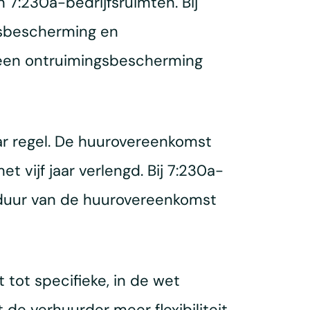
7:230a-bedrijfsruimten. Bij
jsbescherming en
’ een ontruimingsbescherming
ar regel. De huurovereenkomst
 vijf jaar verlengd. Bij 7:230a-
de duur van de huurovereenkomst
tot specifieke, in de wet
e verhuurder meer flexibiliteit