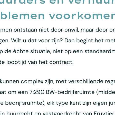
uurders en verhuu
roblemen voorkome
en ontstaan niet door onwil, maar door ond
ngen. Wilt u dat voor zijn? Dan begint het m
de échte situatie, niet op een standaardmod
 looptijd van het contract.
 kunnen complex zijn, met verschillende rege
gaat om een 7:290 BW-bedrijfsruimte (midde
 bedrijfsruimte), elk type kent zijn eigen j
 in huurrecht en vastgoedrecht van Fruytier