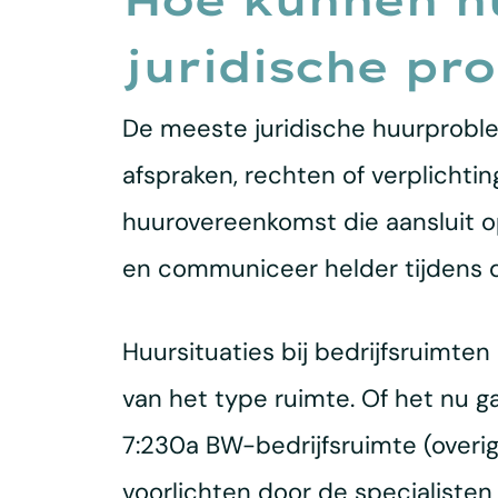
Hoe kunnen h
juridische p
De meeste juridische huurproblem
afspraken, rechten of verplichti
huurovereenkomst die aansluit op 
en communiceer helder tijdens de
Huursituaties bij bedrijfsruimten
van het type ruimte. Of het nu 
7:230a BW-bedrijfsruimte (overige
voorlichten door de specialisten