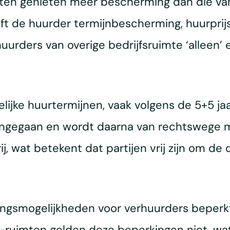
ten genieten meer bescherming dan die van 
ft de huurder termijnbescherming, huurpri
huurders van overige bedrijfsruimte ‘alleen
lijke huurtermijnen, vaak volgens de 5+5 ja
aangegaan en wordt daarna van rechtswege met
ij, wat betekent dat partijen vrij zijn om 
ingsmogelijkheden voor verhuurders beperkt 
uimten gelden deze beperkingen niet, wat d