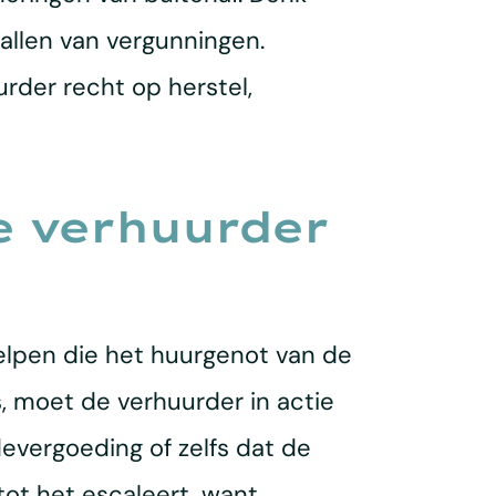
allen van vergunningen.
urder recht op herstel,
de verhuurder
elpen die het huurgenot van de
s, moet de verhuurder in actie
devergoeding of zelfs dat de
tot het escaleert, want